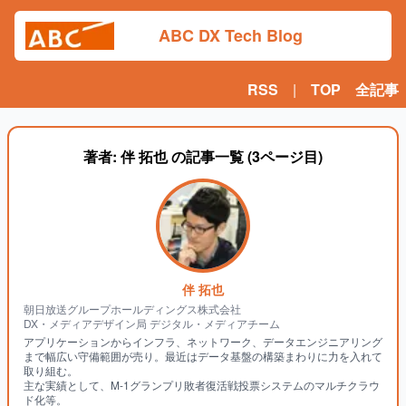
ABC DX Tech Blog
RSS
|
TOP
全記事
著者:
伴 拓也
の記事一覧 (
3
ページ目)
伴 拓也
朝日放送グループホールディングス株式会社

DX・メディアデザイン局 デジタル・メディアチーム
アプリケーションからインフラ、ネットワーク、データエンジニアリング
まで幅広い守備範囲が売り。最近はデータ基盤の構築まわりに力を入れて
取り組む。

主な実績として、M-1グランプリ敗者復活戦投票システムのマルチクラウ
ド化等。